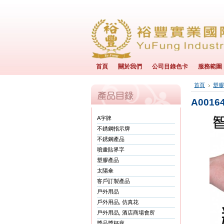
首頁
關於我們
公司目錄色卡
服務範圍
首頁
塑膠
A0016
A字牌
不銹鋼指示牌
不銹鋼產品
噴畫貼界字
塑膠產品
太陽傘
客戶訂製產品
戶外用品
戶外用品, 仿真花
戶外用品, 酒店商場會所
獎品獎杯座