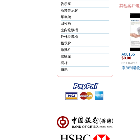
告示座
其他客戶還
商業告示牌
單車架
回收桶
室內垃圾桶
戶外垃圾桶
指示牌
排隊柱
A00165
教練席
$0.00
欄杆
添加到購
鐵馬