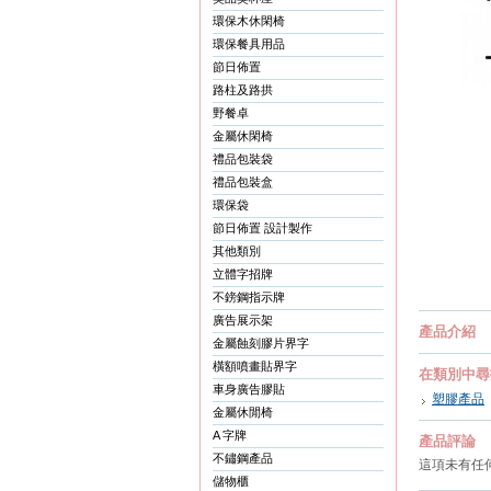
環保木休閑椅
環保餐具用品
節日佈置
路柱及路拱
野餐卓
金屬休閑椅
禮品包裝袋
禮品包裝盒
環保袋
節日佈置 設計製作
其他類別
立體字招牌
不鎊鋼指示牌
廣告展示架
產品介紹
金屬蝕刻膠片界字
橫額噴畫貼界字
在類別中尋
車身廣告膠貼
塑膠產品
金屬休閒椅
A 字牌
產品評論
不鏽鋼產品
這項未有任
儲物櫃