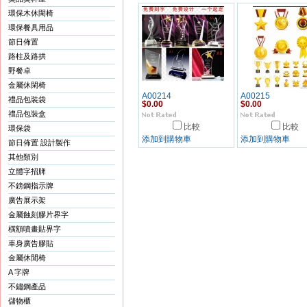
環保木休閑椅
環保餐具用品
節日佈置
路柱及路拱
野餐卓
金屬休閑椅
A00214
A00215
禮品包裝袋
$0.00
$0.00
禮品包裝盒
比較
比較
環保袋
添加到購物車
添加到購物車
節日佈置 設計製作
其他類別
立體字招牌
不鎊鋼指示牌
廣告展示架
金屬蝕刻膠片界字
橫額噴畫貼界字
車身廣告膠貼
金屬休閒椅
A 字牌
不鏽鋼產品
儲物櫃