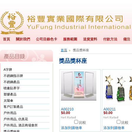
首頁
關於我們
公司目錄色卡
服務範圍
送貨資料
付款方法
備注
首頁
獎品獎杯座
獎品獎杯座
A字牌
不銹鋼指示牌
不銹鋼產品
噴畫貼界字
塑膠產品
太陽傘
客戶訂製產品
A00210
A00211
戶外用品
$0.00
$0.00
戶外用品, 仿真花
比較
比較
戶外用品, 酒店商場會所
添加到購物車
添加到購物車
獎品獎杯座