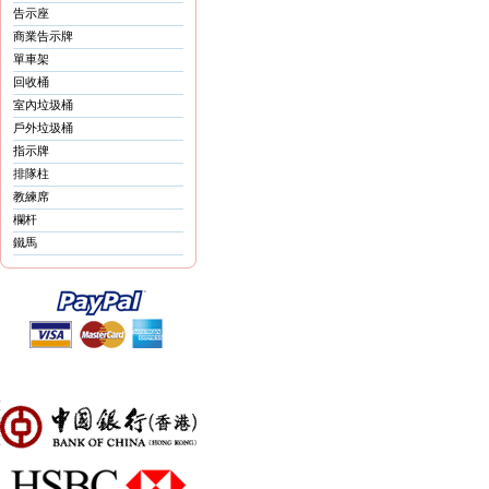
告示座
商業告示牌
單車架
回收桶
室內垃圾桶
戶外垃圾桶
指示牌
排隊柱
教練席
欄杆
鐵馬