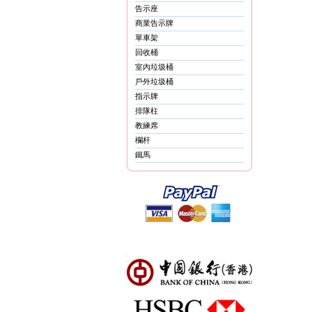
告示座
商業告示牌
單車架
回收桶
室內垃圾桶
戶外垃圾桶
指示牌
排隊柱
教練席
欄杆
鐵馬