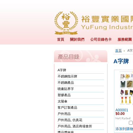
首頁
關於我們
公司目錄色卡
服務範圍
首頁
A
A字牌
A字牌
不銹鋼指示牌
不銹鋼產品
噴畫貼界字
塑膠產品
太陽傘
客戶訂製產品
A00001
戶外用品
$0.00
戶外用品, 仿真花
戶外用品, 酒店商場會所
添加到購
獎品獎杯座