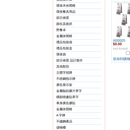
環保木休閑椅
環保餐具用品
節日佈置
路柱及路拱
野餐卓
金屬休閑椅
A00005
禮品包裝袋
$0.00
禮品包裝盒
環保袋
添加到購
節日佈置 設計製作
其他類別
立體字招牌
不鎊鋼指示牌
廣告展示架
金屬蝕刻膠片界字
橫額噴畫貼界字
車身廣告膠貼
金屬休閒椅
A 字牌
不鏽鋼產品
儲物櫃