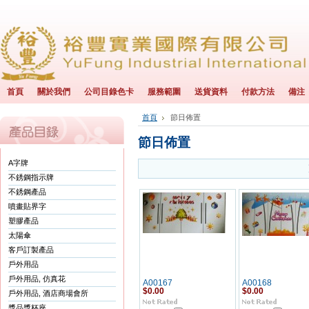
首頁
關於我們
公司目錄色卡
服務範圍
送貨資料
付款方法
備注
首頁
節日佈置
節日佈置
A字牌
不銹鋼指示牌
不銹鋼產品
噴畫貼界字
塑膠產品
太陽傘
客戶訂製產品
戶外用品
戶外用品, 仿真花
A00167
A00168
$0.00
$0.00
戶外用品, 酒店商場會所
獎品獎杯座