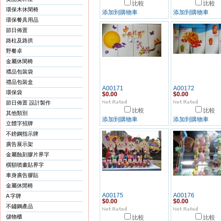
比較
比較
環保木休閑椅
添加到購物車
添加到購物車
環保餐具用品
節日佈置
路柱及路拱
野餐卓
金屬休閑椅
禮品包裝袋
禮品包裝盒
A00171
A00172
環保袋
$0.00
$0.00
節日佈置 設計製作
比較
比較
其他類別
添加到購物車
添加到購物車
立體字招牌
不鎊鋼指示牌
廣告展示架
金屬蝕刻膠片界字
橫額噴畫貼界字
車身廣告膠貼
金屬休閒椅
A00175
A00176
A 字牌
$0.00
$0.00
不鏽鋼產品
儲物櫃
比較
比較