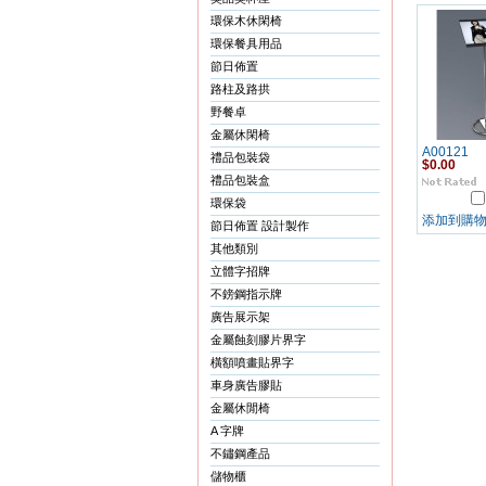
環保木休閑椅
環保餐具用品
節日佈置
路柱及路拱
野餐卓
金屬休閑椅
A00121
禮品包裝袋
$0.00
禮品包裝盒
環保袋
添加到購
節日佈置 設計製作
其他類別
立體字招牌
不鎊鋼指示牌
廣告展示架
金屬蝕刻膠片界字
橫額噴畫貼界字
車身廣告膠貼
金屬休閒椅
A 字牌
不鏽鋼產品
儲物櫃