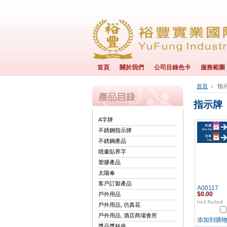
首頁
關於我們
公司目錄色卡
服務範圍
首頁
指
指示牌
A字牌
不銹鋼指示牌
不銹鋼產品
噴畫貼界字
塑膠產品
太陽傘
客戶訂製產品
A00117
戶外用品
$0.00
戶外用品, 仿真花
戶外用品, 酒店商場會所
添加到購
獎品獎杯座