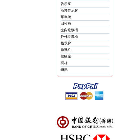
告示座
商業告示牌
單車架
回收桶
室內垃圾桶
戶外垃圾桶
指示牌
排隊柱
教練席
欄杆
鐵馬